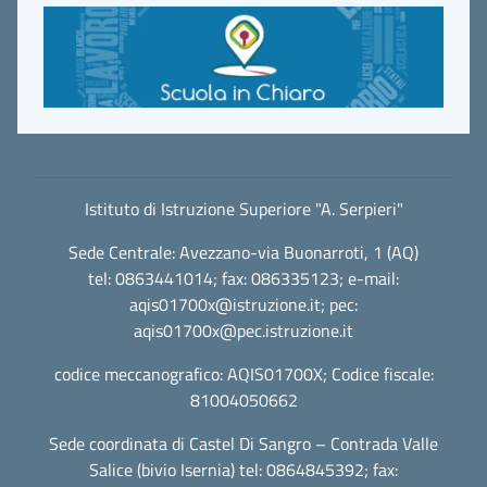
Istituto di Istruzione Superiore "A. Serpieri"
Sede Centrale: Avezzano-via Buonarroti, 1 (AQ)
tel: 0863441014; fax: 086335123; e-mail:
aqis01700x@istruzione.it
; pec:
aqis01700x@pec.istruzione.it
codice meccanografico: AQIS01700X; Codice fiscale:
81004050662
Sede coordinata di Castel Di Sangro – Contrada Valle
Salice (bivio Isernia) tel: 0864845392; fax: