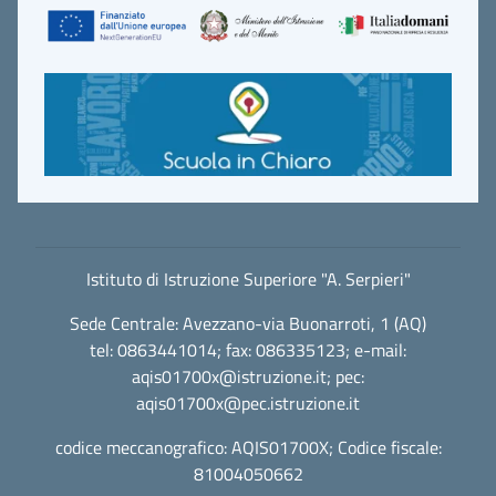
Istituto di Istruzione Superiore "A. Serpieri"
Sede Centrale: Avezzano-via Buonarroti, 1 (AQ)
tel: 0863441014; fax: 086335123; e-mail:
aqis01700x@istruzione.it
; pec:
aqis01700x@pec.istruzione.it
codice meccanografico: AQIS01700X; Codice fiscale:
81004050662