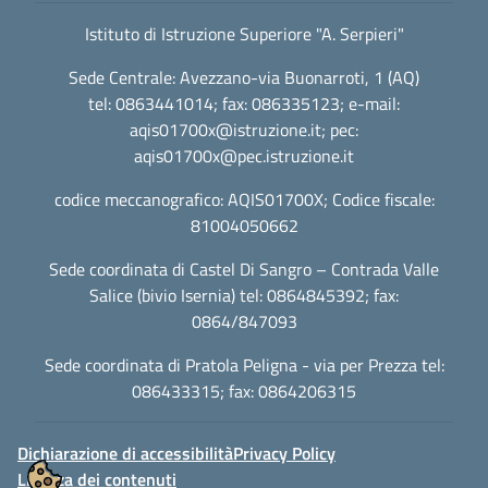
Istituto di Istruzione Superiore "A. Serpieri"
Sede Centrale: Avezzano-via Buonarroti, 1 (AQ)
tel: 0863441014; fax: 086335123; e-mail:
aqis01700x@istruzione.it
; pec:
aqis01700x@pec.istruzione.it
codice meccanografico: AQIS01700X; Codice fiscale:
81004050662
Sede coordinata di Castel Di Sangro – Contrada Valle
Salice (bivio Isernia) tel: 0864845392; fax:
0864/847093
Sede coordinata di Pratola Peligna - via per Prezza tel:
086433315; fax: 0864206315
Dichiarazione di accessibilità
Privacy Policy
Licenza dei contenuti