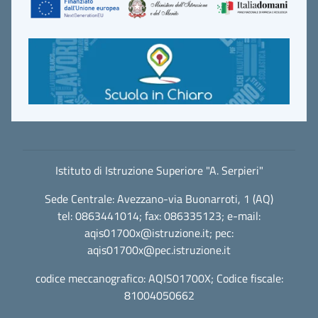
Istituto di Istruzione Superiore "A. Serpieri"
Sede Centrale: Avezzano-via Buonarroti, 1 (AQ)
tel: 0863441014; fax: 086335123; e-mail:
aqis01700x@istruzione.it
; pec:
aqis01700x@pec.istruzione.it
codice meccanografico: AQIS01700X; Codice fiscale:
81004050662