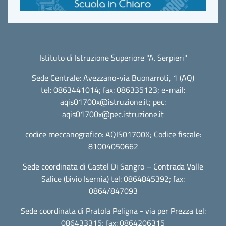
Istituto di Istruzione Superiore "A. Serpieri"
Sede Centrale: Avezzano-via Buonarroti, 1 (AQ)
tel: 0863441014; fax: 086335123; e-mail:
aqis01700x@istruzione.it
; pec:
aqis01700x@pec.istruzione.it
codice meccanografico: AQIS01700X; Codice fiscale:
81004050662
Sede coordinata di Castel Di Sangro – Contrada Valle
Salice (bivio Isernia) tel: 0864845392; fax:
0864/847093
Sede coordinata di Pratola Peligna - via per Prezza tel:
086433315; fax: 0864206315