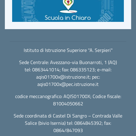
Istituto di Istruzione Superiore "A. Serpieri"
Sede Centrale: Avezzano-via Buonarroti, 1 (AQ)
tel: 0863441014; fax: 086335123; e-mail:
aqis01700x@istruzione.it
; pec:
aqis01700x@pec.istruzione.it
codice meccanografico: AQIS01700X; Codice fiscale:
81004050662
Sede coordinata di Castel Di Sangro – Contrada Valle
Salice (bivio Isernia) tel: 0864845392; fax:
0864/847093