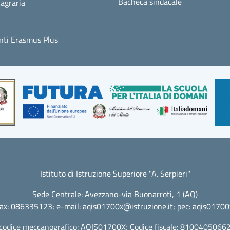
Bacheca sindacale
agraria
ti Erasmus Plus
Istituto di Istruzione Superiore "A. Serpieri"
Sede Centrale: Avezzano-via Buonarroti, 1 (AQ)
fax: 086335123; e-mail:
aqis01700x@istruzione.it
; pec:
aqis01700x
codice meccanografico: AQIS01700X; Codice fiscale: 8100405066