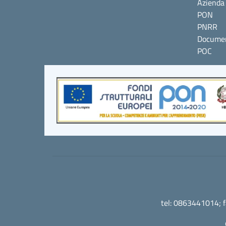
Azienda 
PON
PNRR
Documen
POC
tel: 0863441014; 