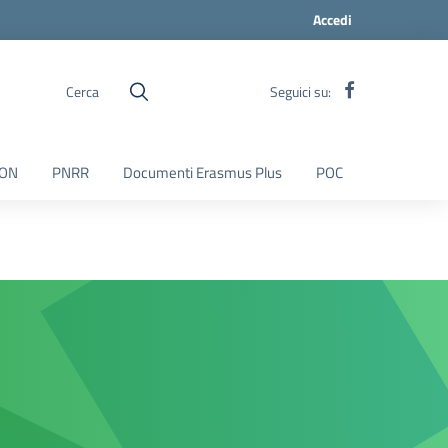
Accedi
Cerca
Seguici su:
ON
PNRR
Documenti Erasmus Plus
POC