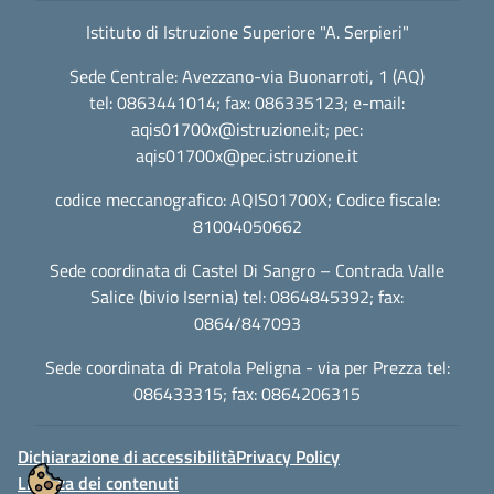
Istituto di Istruzione Superiore "A. Serpieri"
Sede Centrale: Avezzano-via Buonarroti, 1 (AQ)
tel: 0863441014; fax: 086335123; e-mail:
aqis01700x@istruzione.it
; pec:
aqis01700x@pec.istruzione.it
codice meccanografico: AQIS01700X; Codice fiscale:
81004050662
Sede coordinata di Castel Di Sangro – Contrada Valle
Salice (bivio Isernia) tel: 0864845392; fax:
0864/847093
Sede coordinata di Pratola Peligna - via per Prezza tel:
086433315; fax: 0864206315
Dichiarazione di accessibilità
Privacy Policy
Licenza dei contenuti