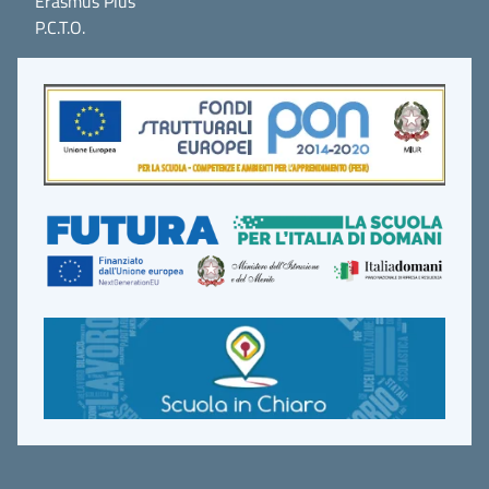
Erasmus Plus
P.C.T.O.