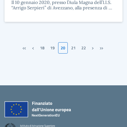
Il 10 gennaio 2020, presso l’Aula Magna dell’I.I.S.
“Arrigo Serpieri” di Avezzano, alla presenza di …
«
‹
›
»
18
19
20
21
22
Prima pagina
Pagina precedente
Pagina successiva
Ultima pagina
Istituto di Istruzione Superiore