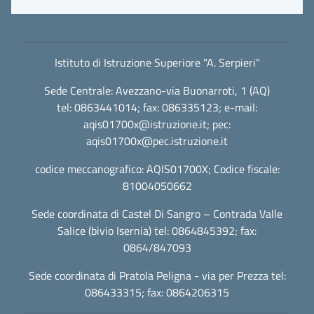
Istituto di Istruzione Superiore "A. Serpieri"
Sede Centrale: Avezzano-via Buonarroti, 1 (AQ)
tel: 0863441014; fax: 086335123; e-mail:
aqis01700x@istruzione.it
; pec:
aqis01700x@pec.istruzione.it
codice meccanografico: AQIS01700X; Codice fiscale:
81004050662
Sede coordinata di Castel Di Sangro – Contrada Valle
Salice (bivio Isernia) tel: 0864845392; fax:
0864/847093
Sede coordinata di Pratola Peligna - via per Prezza tel:
086433315; fax: 0864206315