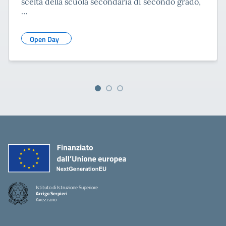
scelta della scuola secondaria di secondo grado,
…
Open Day
Istituto di Istruzione Superiore
Arrigo Serpieri
Avezzano