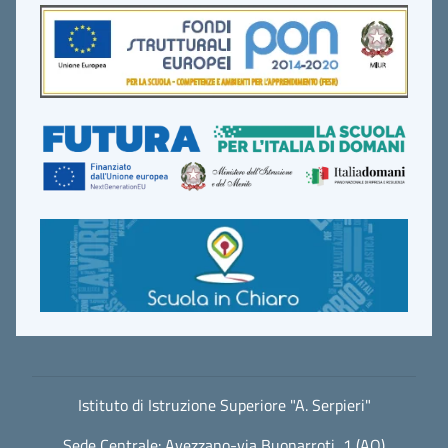
Istituto di Istruzione Superiore "A. Serpieri"
Sede Centrale: Avezzano-via Buonarroti, 1 (AQ)