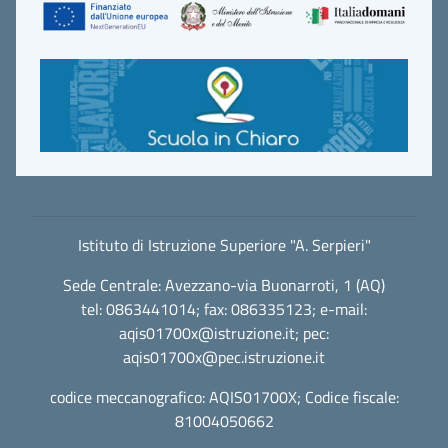
Istituto di Istruzione Superiore "A. Serpieri"
Sede Centrale: Avezzano-via Buonarroti, 1 (AQ)
tel: 0863441014; fax: 086335123; e-mail:
aqis01700x@istruzione.it
; pec:
aqis01700x@pec.istruzione.it
codice meccanografico: AQIS01700X; Codice fiscale:
81004050662