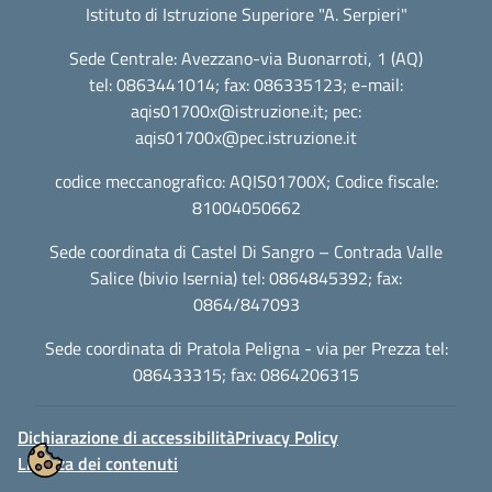
Istituto di Istruzione Superiore "A. Serpieri"
Sede Centrale: Avezzano-via Buonarroti, 1 (AQ)
tel: 0863441014; fax: 086335123; e-mail:
aqis01700x@istruzione.it
; pec:
aqis01700x@pec.istruzione.it
codice meccanografico: AQIS01700X; Codice fiscale:
81004050662
Sede coordinata di Castel Di Sangro – Contrada Valle
Salice (bivio Isernia) tel: 0864845392; fax:
0864/847093
Sede coordinata di Pratola Peligna - via per Prezza tel:
086433315; fax: 0864206315
Dichiarazione di accessibilità
Privacy Policy
Licenza dei contenuti