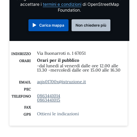
accettare i
termini e condizioni
di OpenStreetMap
Foundation.
Carica mappa
Non chiedere più
Via Buonarroti n. 1 67051
INDIRIZZO
Orari per il pubblico
ORARI
-dal lunedì al venerdì dalle ore 12.00 alle
13.30 -mercoledì dalle ore 15.00 alle 16.30
aqis01700x@istruzione.it
EMAIL
PEC
0863441014
TELEFONO
0863441015
FAX
Ottieni le indicazioni
GPS