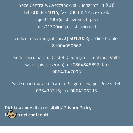
Sede Centrale: Avezzano-via Buonarroti, 1 (AQ)
tel: 0863441014; fax: 086335123; e-mail:
aqis01700x@istruzione.it
; pec:
aqis01700x@pec.istruzione.it
codice meccanografico: AQIS01700X; Codice fiscale:
81004050662
Sede coordinata di Castel Di Sangro – Contrada Valle
Salice (bivio Isernia) tel: 0864845392; fax:
0864/847093
Sede coordinata di Pratola Peligna - via per Prezza tel:
086433315; fax: 0864206315
Dichiarazione di accessibilità
Privacy Policy
Licenza dei contenuti