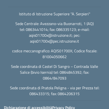
Istituto di Istruzione Superiore "A. Serpieri"
Sede Centrale: Avezzano-via Buonarroti, 1 (AQ)
tel: 0863441014; fax: 086335123; e-mail:
aqis01700x@istruzione.it
; pec:
aqis01700x@pec.istruzione.it
codice meccanografico: AQIS01700X; Codice fiscale:
81004050662
Sede coordinata di Castel Di Sangro – Contrada Valle
Salice (bivio Isernia) tel: 0864845392; fax:
0864/847093
Sede coordinata di Pratola Peligna - via per Prezza tel:
086433315; fax: 0864206315
Dichiarazione di accessibilità
Privacy Policy