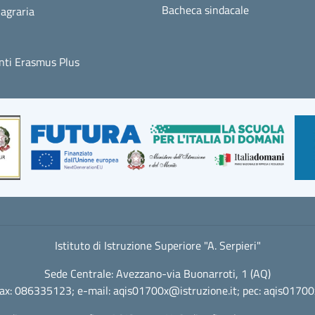
Bacheca sindacale
agraria
ti Erasmus Plus
Istituto di Istruzione Superiore "A. Serpieri"
Sede Centrale: Avezzano-via Buonarroti, 1 (AQ)
fax: 086335123; e-mail:
aqis01700x@istruzione.it
; pec:
aqis01700x