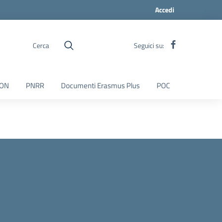
Accedi
Cerca
Seguici su:
ON
PNRR
Documenti Erasmus Plus
POC