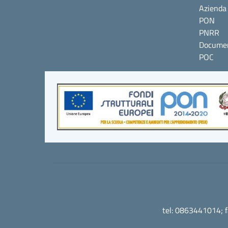
Azienda 
PON
PNRR
Documen
POC
tel: 0863441014; 