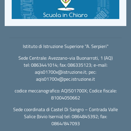
Istituto di Istruzione Superiore "A. Serpieri"
Sede Centrale: Avezzano-via Buonarroti, 1 (AQ)
tel: 0863441014; fax: 086335123; e-mail:
aqis01700x@istruzione.it
; pec:
aqis01700x@pec.istruzione.it
codice meccanografico: AQIS01700X; Codice fiscale:
81004050662
Sede coordinata di Castel Di Sangro – Contrada Valle
Salice (bivio Isernia) tel: 0864845392; fax:
0864/847093