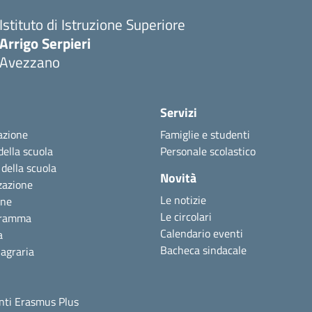
Istituto di Istruzione Superiore
Arrigo Serpieri
Avezzano
Servizi
azione
Famiglie e studenti
della scuola
Personale scolastico
 della scuola
Novità
zazione
Le notizie
one
Le circolari
gramma
Calendario eventi
a
Bacheca sindacale
agraria
ti Erasmus Plus