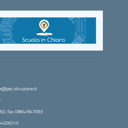
@pec.istruzione.it
2
5392; fax: 0864/847093
0864206315