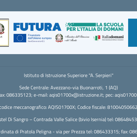
Istituto di Istruzione Superiore "A. Serpieri"
Sede Centrale: Avezzano-via Buonarroti, 1 (AQ)
fax: 086335123; e-mail:
aqis01700x@istruzione.it
; pec:
aqis01700x
codice meccanografico: AQIS01700X; Codice fiscale: 8100405066
stel Di Sangro – Contrada Valle Salice (bivio Isernia) tel: 086484
dinata di Pratola Peligna - via per Prezza tel: 086433315; fax: 