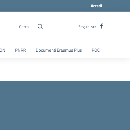
Accedi
Cerca
Seguici su:
ON
PNRR
Documenti Erasmus Plus
POC