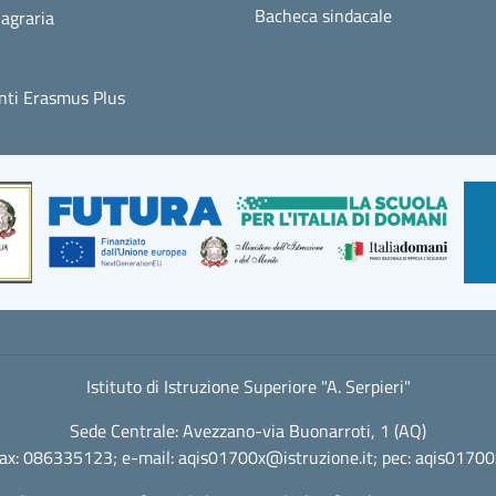
Bacheca sindacale
agraria
ti Erasmus Plus
Istituto di Istruzione Superiore "A. Serpieri"
Sede Centrale: Avezzano-via Buonarroti, 1 (AQ)
fax: 086335123; e-mail:
aqis01700x@istruzione.it
; pec:
aqis01700x