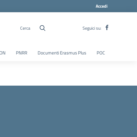
Accedi
Cerca
Seguici su:
ON
PNRR
Documenti Erasmus Plus
POC