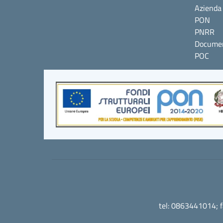
Azienda 
PON
PNRR
Documen
POC
tel: 0863441014; 