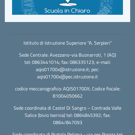
Istituto di Istruzione Superiore "A. Serpieri"
Sede Centrale: Avezzano-via Buonarroti, 1 (AQ)
tel: 0863441014; fax: 086335123; e-mail:
aqis01700x@istruzione.it
; pec:
aqis01700x@pec.istruzione.it
codice meccanografico: AQIS01700X; Codice fiscale:
81004050662
Sede coordinata di Castel Di Sangro – Contrada Valle
Salice (bivio Isernia) tel: 0864845392; fax:
0864/847093
Sede coordinata di Pratola Peligna - via per Prezza tel: