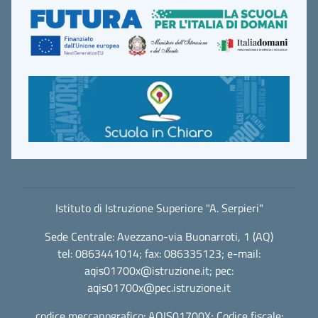
Istituto di Istruzione Superiore "A. Serpieri"
Sede Centrale: Avezzano-via Buonarroti, 1 (AQ)
tel: 0863441014; fax: 086335123; e-mail:
aqis01700x@istruzione.it
; pec:
aqis01700x@pec.istruzione.it
codice meccanografico: AQIS01700X; Codice fiscale: