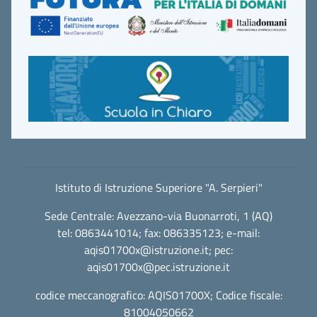
Istituto di Istruzione Superiore "A. Serpieri"
Sede Centrale: Avezzano-via Buonarroti, 1 (AQ)
tel: 0863441014; fax: 086335123; e-mail:
aqis01700x@istruzione.it
; pec:
aqis01700x@pec.istruzione.it
codice meccanografico: AQIS01700X; Codice fiscale:
81004050662