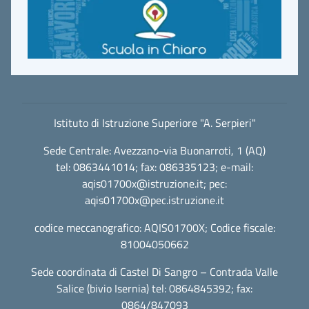
Istituto di Istruzione Superiore "A. Serpieri"
Sede Centrale: Avezzano-via Buonarroti, 1 (AQ)
tel: 0863441014; fax: 086335123; e-mail:
aqis01700x@istruzione.it
; pec:
aqis01700x@pec.istruzione.it
codice meccanografico: AQIS01700X; Codice fiscale:
81004050662
Sede coordinata di Castel Di Sangro – Contrada Valle
Salice (bivio Isernia) tel: 0864845392; fax:
0864/847093