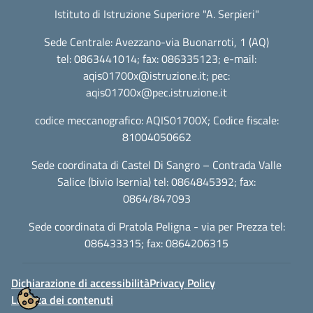
Istituto di Istruzione Superiore "A. Serpieri"
Sede Centrale: Avezzano-via Buonarroti, 1 (AQ)
tel: 0863441014; fax: 086335123; e-mail:
aqis01700x@istruzione.it
; pec:
aqis01700x@pec.istruzione.it
codice meccanografico: AQIS01700X; Codice fiscale:
81004050662
Sede coordinata di Castel Di Sangro – Contrada Valle
Salice (bivio Isernia) tel: 0864845392; fax:
0864/847093
Sede coordinata di Pratola Peligna - via per Prezza tel:
086433315; fax: 0864206315
Dichiarazione di accessibilità
Privacy Policy
Licenza dei contenuti