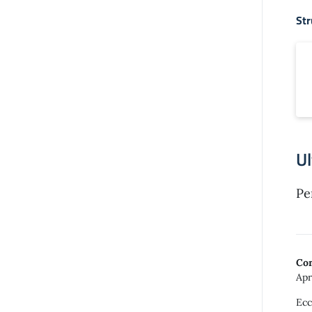
Str
Ul
Pe
Con
Apr
Ecc