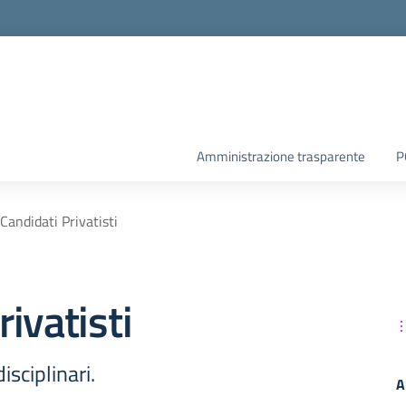
Amministrazione trasparente
P
andidati Privatisti
ivatisti
sciplinari.
A