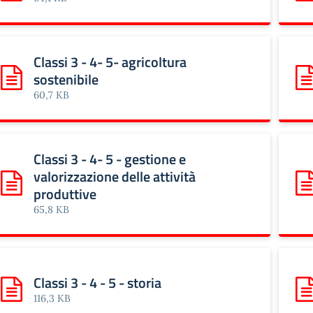
Classi 3 - 4- 5- agricoltura
sostenibile
Scarica: Classi 3 - 4- 5- agricoltura sostenibile
Sca
60,7 KB
Classi 3 - 4- 5 - gestione e
valorizzazione delle attività
Scarica: Classi 3 - 4- 5 - gestione e valorizzazione delle atti
Sca
produttive
65,8 KB
Classi 3 - 4 - 5 - storia
Scarica: Classi 3 - 4 - 5 - storia
Sca
116,3 KB