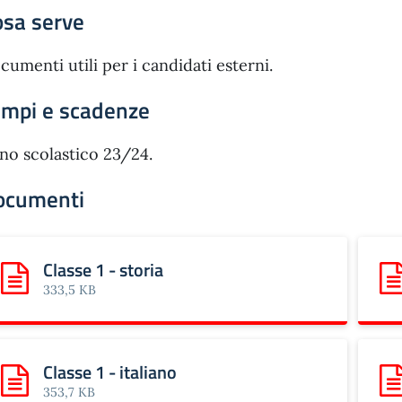
osa serve
cumenti utili per i candidati esterni.
empi e scadenze
no scolastico 23/24.
ocumenti
Classe 1 - storia
Scarica: Classe 1 - storia
Sca
333,5 KB
Classe 1 - italiano
Scarica: Classe 1 - italiano
Sca
353,7 KB