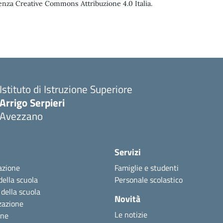
enza Creative Commons Attribuzione 4.0 Italia.
Istituto di Istruzione Superiore
Arrigo Serpieri
Avezzano
Servizi
azione
Famiglie e studenti
della scuola
Personale scolastico
 della scuola
Novità
zazione
Le notizie
one