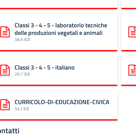
Classi 3 - 4 - 5 - laboratorio tecniche
delle produzioni vegetali e animali
Scarica: Classi 3 - 4 - 5 - laboratorio tecniche delle produzi
Sca
58,6 KB
Classi 3 - 4 - 5 - italiano
Scarica: Classi 3 - 4 - 5 - italiano
Sca
20,7 KB
CURRICOLO-DI-EDUCAZIONE-CIVICA
Scarica: CURRICOLO-DI-EDUCAZIONE-CIVICA
54,1 KB
ntatti