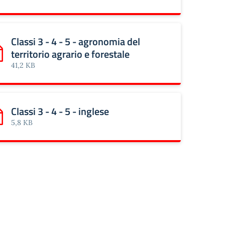
Classi 3 - 4 - 5 - agronomia del
territorio agrario e forestale
oni vegetali e animali
rica: Classi 3 - 4 - 5 - agronomia del territorio agrario e fore
41,2 KB
Classi 3 - 4 - 5 - inglese
rica: Classi 3 - 4 - 5 - inglese
5,8 KB