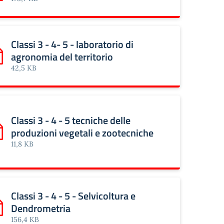
Classi 3 - 4- 5 - laboratorio di
agronomia del territorio
rica: Classi 3 - 4- 5 - laboratorio di agronomia del territorio
42,5 KB
Classi 3 - 4 - 5 tecniche delle
produzioni vegetali e zootecniche
vità produttive
rica: Classi 3 - 4 - 5 tecniche delle produzioni vegetali e zo
11,8 KB
Classi 3 - 4 - 5 - Selvicoltura e
Dendrometria
rica: Classi 3 - 4 - 5 - Selvicoltura e Dendrometria
156,4 KB