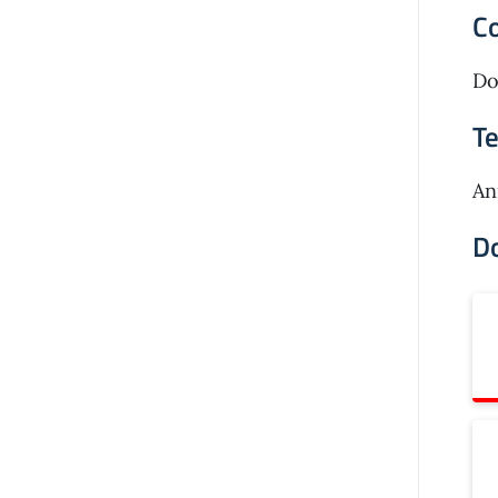
C
Do
T
An
D