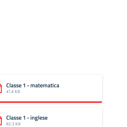
Classe 1 - matematica
rica: Classe 1 - matematica
47,4 KB
Classe 1 - inglese
rica: Classe 1 - inglese
82,3 KB