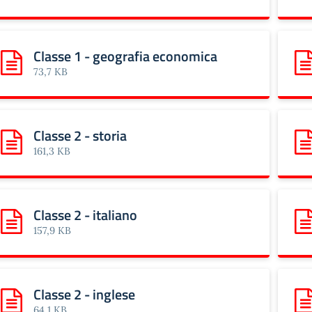
Classe 1 - geografia economica
Scarica: Classe 1 - geografia economica
Sca
73,7 KB
Classe 2 - storia
Scarica: Classe 2 - storia
Sca
161,3 KB
Classe 2 - italiano
Scarica: Classe 2 - italiano
Sca
157,9 KB
Classe 2 - inglese
Scarica: Classe 2 - inglese
Sca
64,1 KB