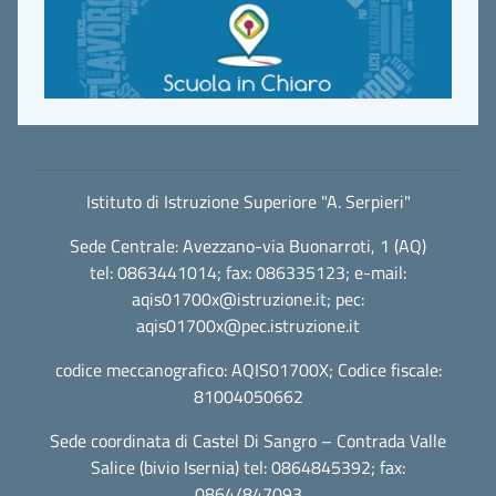
Istituto di Istruzione Superiore "A. Serpieri"
Sede Centrale: Avezzano-via Buonarroti, 1 (AQ)
tel: 0863441014; fax: 086335123; e-mail:
aqis01700x@istruzione.it
; pec:
aqis01700x@pec.istruzione.it
codice meccanografico: AQIS01700X; Codice fiscale:
81004050662
Sede coordinata di Castel Di Sangro – Contrada Valle
Salice (bivio Isernia) tel: 0864845392; fax:
0864/847093