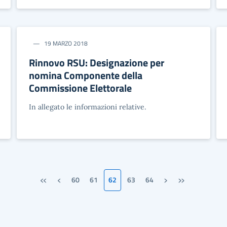
19 MARZO 2018
Rinnovo RSU: Designazione per
nomina Componente della
Commissione Elettorale
In allegato le informazioni relative.
«
‹
›
»
60
61
62
63
64
Prima pagina
Pagina precedente
Pagina successiva
Ultima pagina