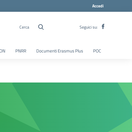
Accedi
Cerca
Seguici su:
ON
PNRR
Documenti Erasmus Plus
POC