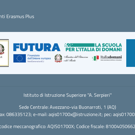
ti Erasmus Plus
Istituto di Istruzione Superiore "A. Serpieri"
Sede Centrale: Avezzano-via Buonarroti, 1 (AQ)
fax: 086335123; e-mail:
aqis01700x@istruzione.it
; pec:
aqis01700x
codice meccanografico: AQIS01700X; Codice fiscale: 8100405066