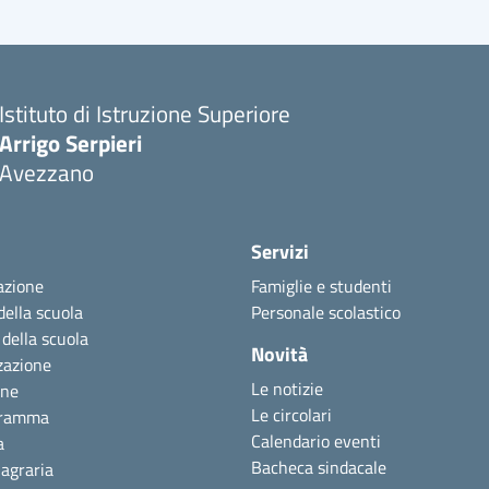
Istituto di Istruzione Superiore
Arrigo Serpieri
Avezzano
Servizi
azione
Famiglie e studenti
della scuola
Personale scolastico
 della scuola
Novità
zazione
Le notizie
one
Le circolari
gramma
Calendario eventi
a
Bacheca sindacale
agraria