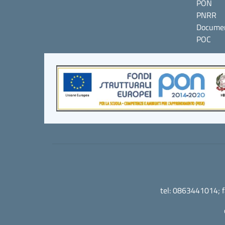
PON
PNRR
Documen
POC
tel: 0863441014; 