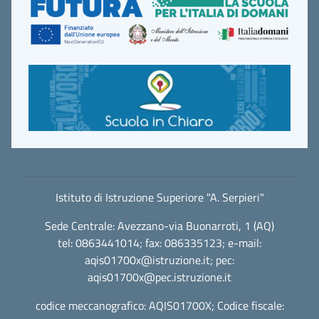
Istituto di Istruzione Superiore "A. Serpieri"
Sede Centrale: Avezzano-via Buonarroti, 1 (AQ)
tel: 0863441014; fax: 086335123; e-mail:
aqis01700x@istruzione.it
; pec:
aqis01700x@pec.istruzione.it
codice meccanografico: AQIS01700X; Codice fiscale: