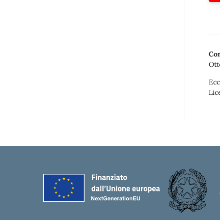
Con
Ott
Ecc
Lic