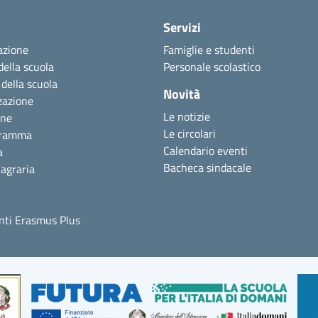
Servizi
azione
Famiglie e studenti
della scuola
Personale scolastico
 della scuola
Novità
zazione
Le notizie
one
Le circolari
gramma
Calendario eventi
a
Bacheca sindacale
agraria
ti Erasmus Plus