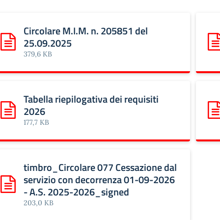
Circolare M.I.M. n. 205851 del
25.09.2025
Scarica: Circolare M.I.M. n. 205851 del 25.09.2025
Sca
379,6 KB
Tabella riepilogativa dei requisiti
2026
Scarica: Tabella riepilogativa dei requisiti 2026
Sca
177,7 KB
timbro_Circolare 077 Cessazione dal
servizio con decorrenza 01-09-2026
Scarica: timbro_Circolare 077 Cessazione dal servizio co
- A.S. 2025-2026_signed
203,0 KB