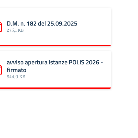
D.M. n. 182 del 25.09.2025
rica: D.M. n. 182 del 25.09.2025
275,1 KB
avviso apertura istanze POLIS 2026 -
firmato
rica: avviso apertura istanze POLIS 2026 - firmato
944,0 KB
n decorrenza 01-09-2026 - A.S. 2025-2026_signed