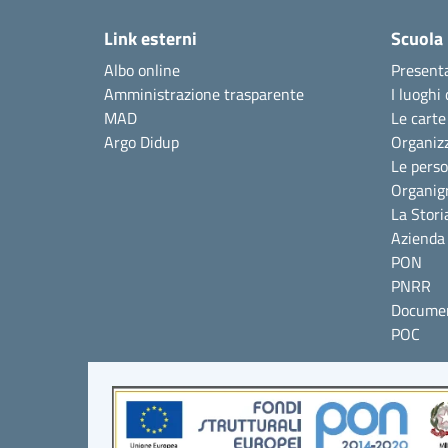
Link esterni
Scuola
Albo online
Present
Amministrazione trasparente
I luoghi 
MAD
Le carte
Argo Didup
Organiz
Le pers
Organi
La Stori
Azienda 
PON
PNRR
Documen
POC