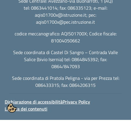
Sede Centrale: Avezzano-via Buonarroti, 1 (AQ)
tel: 0863441014; fax: 086335123; e-mail:
aqis01700x@istruzione.it
; pec:
aqis01700x@pec.istruzione.it
codice meccanografico: AQIS01700X; Codice fiscale:
81004050662
Sede coordinata di Castel Di Sangro – Contrada Valle
Salice (bivio Isernia) tel: 0864845392; fax:
0864/847093
Sede coordinata di Pratola Peligna - via per Prezza tel:
086433315; fax: 0864206315
Dichiarazione di accessibilità
Privacy Policy
Licenza dei contenuti