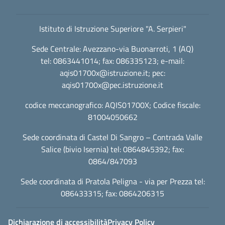
Istituto di Istruzione Superiore "A. Serpieri"
Sede Centrale: Avezzano-via Buonarroti, 1 (AQ)
tel: 0863441014; fax: 086335123; e-mail:
aqis01700x@istruzione.it
; pec:
aqis01700x@pec.istruzione.it
codice meccanografico: AQIS01700X; Codice fiscale:
81004050662
Sede coordinata di Castel Di Sangro – Contrada Valle
Salice (bivio Isernia) tel: 0864845392; fax:
0864/847093
Sede coordinata di Pratola Peligna - via per Prezza tel:
086433315; fax: 0864206315
Dichiarazione di accessibilità
Privacy Policy