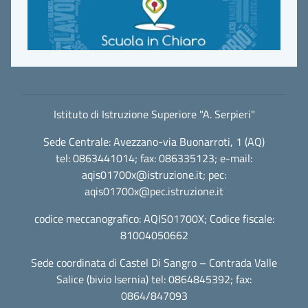
Istituto di Istruzione Superiore "A. Serpieri"
Sede Centrale: Avezzano-via Buonarroti, 1 (AQ)
tel: 0863441014; fax: 086335123; e-mail:
aqis01700x@istruzione.it
; pec:
aqis01700x@pec.istruzione.it
codice meccanografico: AQIS01700X; Codice fiscale:
81004050662
Sede coordinata di Castel Di Sangro – Contrada Valle
Salice (bivio Isernia) tel: 0864845392; fax:
0864/847093