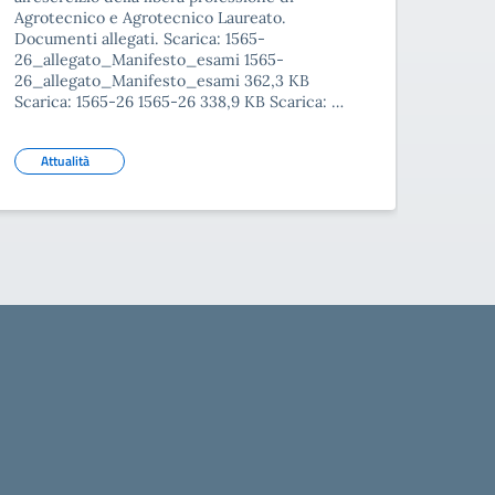
Agrotecnico e Agrotecnico Laureato.
Documenti allegati. Scarica: 1565-
26_allegato_Manifesto_esami 1565-
26_allegato_Manifesto_esami 362,3 KB
Scarica: 1565-26 1565-26 338,9 KB Scarica: …
Attualità