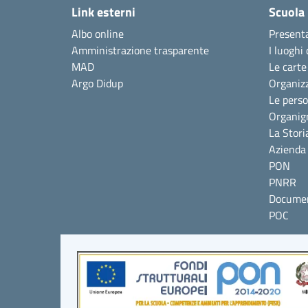
Link esterni
Scuola
Albo online
Present
Amministrazione trasparente
I luoghi 
MAD
Le carte
Argo Didup
Organiz
Le pers
Organi
La Stori
Azienda 
PON
PNRR
Documen
POC