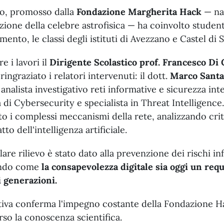
to, promosso dalla
Fondazione Margherita Hack
— nat
zione della celebre astrofisica — ha coinvolto student
mento, le classi degli istituti di Avezzano e Castel di 
e i lavori il
Dirigente Scolastico prof. Francesco Di
ringraziato i relatori intervenuti: il dott.
Marco Santa
analista investigativo reti informative e sicurezza inte
a di Cybersecurity e specialista in Threat Intelligence
ato i complessi meccanismi della rete, analizzando c
tto dell'intelligenza artificiale.
lare rilievo è stato dato alla prevenzione dei rischi info
endo come
la consapevolezza digitale sia oggi un req
i generazioni.
ativa conferma l'impegno costante della Fondazione H
rso la conoscenza scientifica.