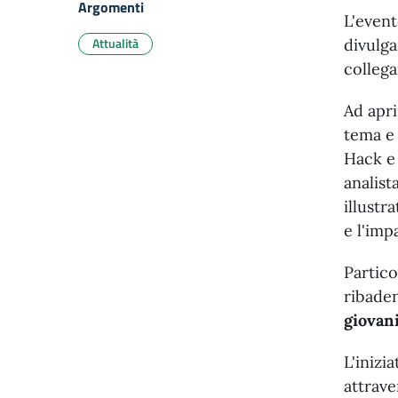
Argomenti
L'even
Attualità
divulga
collega
Ad aprir
tema e 
Hack e 
analist
illustr
e l'impa
Partico
ribad
giovan
L'inizi
attrave