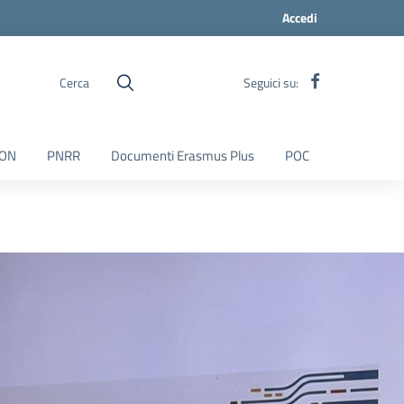
Accedi
Cerca
Seguici su:
ON
PNRR
Documenti Erasmus Plus
POC