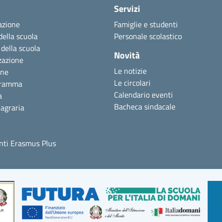
Servizi
azione
Famiglie e studenti
della scuola
Personale scolastico
 della scuola
Novità
zazione
Le notizie
one
Le circolari
gramma
Calendario eventi
a
Bacheca sindacale
agraria
ti Erasmus Plus