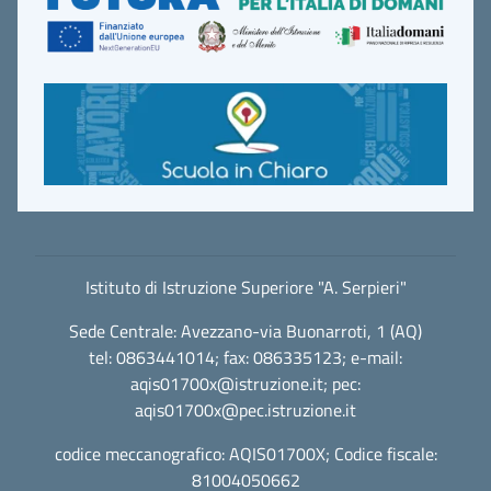
Istituto di Istruzione Superiore "A. Serpieri"
Sede Centrale: Avezzano-via Buonarroti, 1 (AQ)
tel: 0863441014; fax: 086335123; e-mail:
aqis01700x@istruzione.it
; pec:
aqis01700x@pec.istruzione.it
codice meccanografico: AQIS01700X; Codice fiscale:
81004050662