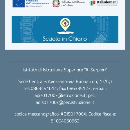
Istituto di Istruzione Superiore "A. Serpieri"
Sede Centrale: Avezzano-via Buonarroti, 1 (AQ)
tel: 0863441014; fax: 086335123; e-mail:
aqis01700x@istruzione.it
; pec:
aqis01700x@pec.istruzione.it
codice meccanografico: AQIS01700X; Codice fiscale:
81004050662